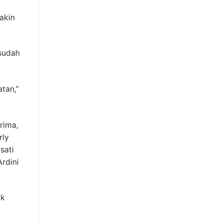
akin
sudah
tan,”
rima,
rly
sati
rdini
uk