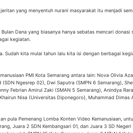
jeritan yang menyentuh nurani masyarakat itu menjadi sem
n Bulan Dana yang biasanya hanya sebatas mencari donasi 
gai kegiatan.
 Sudah kita mulai tahun lalu kita isi dengan berbagai kegia
manusiaan PMI Kota Semarang antara lain: Nova Olivia Aza
 (SDN Ngesrep 02), Dwi Saputra (SMPN 6 Semarang), She
ny Febrian Amirul Zaki (SMAN 5 Semarang), Anindya Rara
 Khairun Nisa (Universitas Diponegoro), Muhammad Dimas A
kan pula Pemenang Lomba Konten Video Kemanusiaan, unt
ang, Juara 2 SDN Kembangsari 01, dan Juara 3 SD Negeri