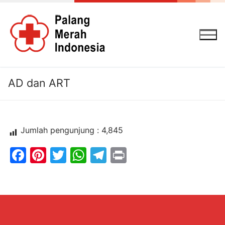
Lompat
ke
konten
AD dan ART
Jumlah pengunjung :
4,845
Facebook
Pinterest
Twitter
WhatsApp
Telegram
Print