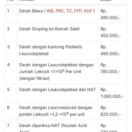
1
Darah Biasa (
WB, PRC, TC, FFP, AHF
)
Rp.
490.000,-
2
Darah Droping ke Rumah Sakit
Rp.
450.000,-
3
Darah dengan kantong Pediatric
Rp.
Leucodepleted
490.000,-
4
Darah dengan Leucodepleted dengan
Rp.
6
Jumlah Lekosit <1×10
Per Unit
780.000,-
(dengan filtrasi)
5
Darah dengan Leukodepleted dan NAT
Rp.
1.060.000,-
6
Darah dengan Leucoreduced dengan
Rp.
9
jumlah Llekosit <1,2 x10
per unit
620.000,-
7
Darah diperiksa NAT (Nucleic Acid
Rp.