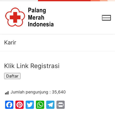
Lompat
ke
konten
Karir
Klik Link Registrasi
Jumlah pengunjung :
35,640
Facebook
Pinterest
Twitter
WhatsApp
Telegram
Print