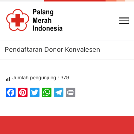
Lompat
ke
konten
Pendaftaran Donor Konvalesen
Jumlah pengunjung :
379
Facebook
Pinterest
Twitter
WhatsApp
Telegram
Print