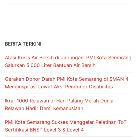
b
st
A
a
o
p
m
o
p
k
BERITA TERKINI
Atasi Krisis Air Bersih di Jabungan, PMI Kota Semarang
Salurkan 5.000 Liter Bantuan Air Bersih
Gerakan Donor Darah PMI Kota Semarang di SMAN 4:
Menginspirasi Lewat Aksi Pendonor Disabilitas
Ikrar 1000 Relawan di Hari Palang Merah Dunia:
Relawan Hadir Demi Kemanusiaan
PMI Kota Semarang Sukses Menggelar Pelatihan ToT
Sertifikasi BNSP Level 3 & Level 4