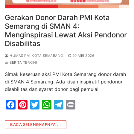
Gerakan Donor Darah PMI Kota
Semarang di SMAN 4:
Menginspirasi Lewat Aksi Pendonor
Disabilitas
HUMAS PMI KOTA SEMARANG
20 MEI 2026
BERITA TERKINI
Simak keseruan aksi PMI Kota Semarang donor darah
di SMAN 4 Semarang. Ada kisah inspiratif pendonor
disabilitas dan syarat donor bagi pemula!
F
Pi
T
W
T
Pr
a
nt
w
h
el
in
c
er
itt
at
e
t
BACA SELENGKAPNYA ...
e
e
er
s
gr