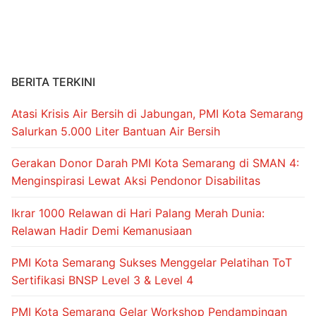
b
st
A
a
o
p
m
o
p
k
BERITA TERKINI
Atasi Krisis Air Bersih di Jabungan, PMI Kota Semarang
Salurkan 5.000 Liter Bantuan Air Bersih
Gerakan Donor Darah PMI Kota Semarang di SMAN 4:
Menginspirasi Lewat Aksi Pendonor Disabilitas
Ikrar 1000 Relawan di Hari Palang Merah Dunia:
Relawan Hadir Demi Kemanusiaan
PMI Kota Semarang Sukses Menggelar Pelatihan ToT
Sertifikasi BNSP Level 3 & Level 4
PMI Kota Semarang Gelar Workshop Pendampingan