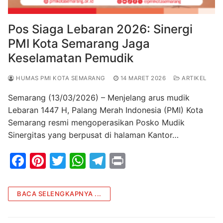
Pos Siaga Lebaran 2026: Sinergi
PMI Kota Semarang Jaga
Keselamatan Pemudik
HUMAS PMI KOTA SEMARANG
14 MARET 2026
ARTIKEL
Semarang (13/03/2026) – Menjelang arus mudik
Lebaran 1447 H, Palang Merah Indonesia (PMI) Kota
Semarang resmi mengoperasikan Posko Mudik
Sinergitas yang berpusat di halaman Kantor…
F
Pi
T
W
T
Pr
a
nt
w
h
el
in
c
er
itt
at
e
t
BACA SELENGKAPNYA ...
e
e
er
s
gr