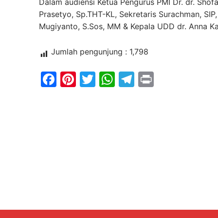
Dalam audiensi Ketua Pengurus PMI Dr. dr. Shof
Prasetyo, Sp.THT-KL, Sekretaris Surachman, SI
Mugiyanto, S.Sos, MM & Kepala UDD dr. Anna Ka
Jumlah pengunjung :
1,798
Facebook
Pinterest
Twitter
WhatsApp
Telegram
Print