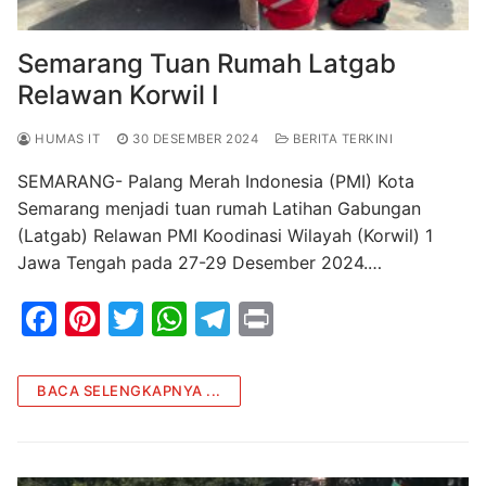
Semarang Tuan Rumah Latgab
Relawan Korwil I
HUMAS IT
30 DESEMBER 2024
BERITA TERKINI
SEMARANG- Palang Merah Indonesia (PMI) Kota
Semarang menjadi tuan rumah Latihan Gabungan
(Latgab) Relawan PMI Koodinasi Wilayah (Korwil) 1
Jawa Tengah pada 27-29 Desember 2024.…
F
Pi
T
W
T
Pr
a
nt
w
h
el
in
c
er
itt
at
e
t
BACA SELENGKAPNYA ...
e
e
er
s
gr
b
st
A
a