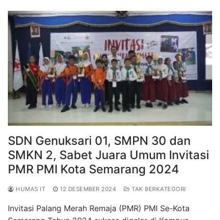
b
st
A
a
o
p
m
o
p
k
SDN Genuksari 01, SMPN 30 dan
SMKN 2, Sabet Juara Umum Invitasi
PMR PMI Kota Semarang 2024
HUMAS IT
12 DESEMBER 2024
TAK BERKATEGORI
Invitasi Palang Merah Remaja (PMR) PMI Se-Kota