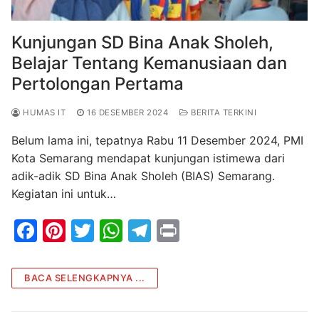
Kunjungan SD Bina Anak Sholeh,
Belajar Tentang Kemanusiaan dan
Pertolongan Pertama
HUMAS IT
16 DESEMBER 2024
BERITA TERKINI
Belum lama ini, tepatnya Rabu 11 Desember 2024, PMI
Kota Semarang mendapat kunjungan istimewa dari
adik-adik SD Bina Anak Sholeh (BIAS) Semarang.
Kegiatan ini untuk…
F
Pi
T
W
T
Pr
a
nt
w
h
el
in
c
er
itt
at
e
t
BACA SELENGKAPNYA ...
e
e
er
s
gr