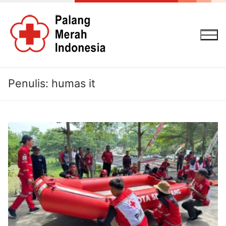
Lompat
ke
konten
Penulis:
humas it