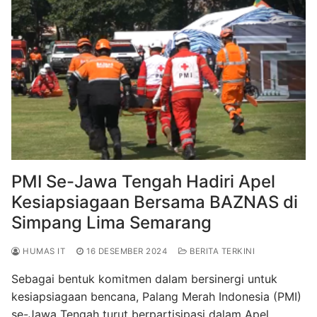
o
p
m
o
p
k
PMI Se-Jawa Tengah Hadiri Apel
Kesiapsiagaan Bersama BAZNAS di
Simpang Lima Semarang
HUMAS IT
16 DESEMBER 2024
BERITA TERKINI
Sebagai bentuk komitmen dalam bersinergi untuk
kesiapsiagaan bencana, Palang Merah Indonesia (PMI)
se-Jawa Tengah turut berpartisipasi dalam Apel