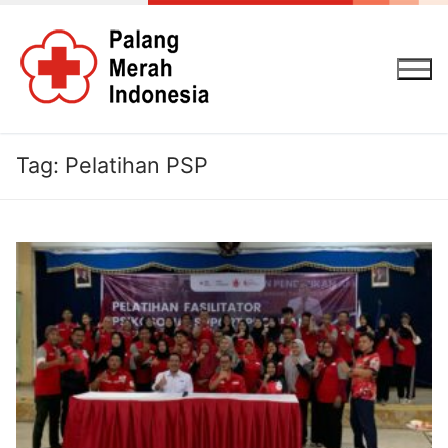
Lompat
ke
konten
Tag:
Pelatihan PSP