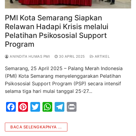
PMI Kota Semarang Siapkan
Relawan Hadapi Krisis melalui
Pelatihan Psikososial Support
Program
ANINDITA HUMAS PMI
30 APRIL 2025
ARTIKEL
Semarang, 25 April 2025 – Palang Merah Indonesia
(PMI) Kota Semarang menyelenggarakan Pelatihan
Psikososial Support Program (PSP) secara intensif
selama tiga hari mulai tanggal 25-27…
F
Pi
T
W
T
Pr
a
nt
w
h
el
in
c
er
itt
at
e
t
BACA SELENGKAPNYA ...
e
e
er
s
gr