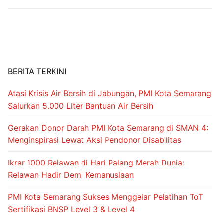
b
st
A
a
o
p
m
o
p
k
BERITA TERKINI
Atasi Krisis Air Bersih di Jabungan, PMI Kota Semarang
Salurkan 5.000 Liter Bantuan Air Bersih
Gerakan Donor Darah PMI Kota Semarang di SMAN 4:
Menginspirasi Lewat Aksi Pendonor Disabilitas
Ikrar 1000 Relawan di Hari Palang Merah Dunia:
Relawan Hadir Demi Kemanusiaan
PMI Kota Semarang Sukses Menggelar Pelatihan ToT
Sertifikasi BNSP Level 3 & Level 4