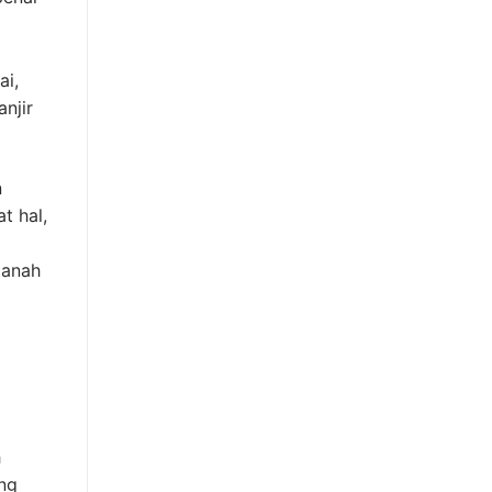
ai,
anjir
n
t hal,
tanah
h
ng