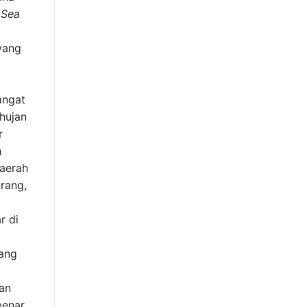
 Sea
yang
angat
 hujan
r
n
Daerah
arang,
r di
ang
an
benar