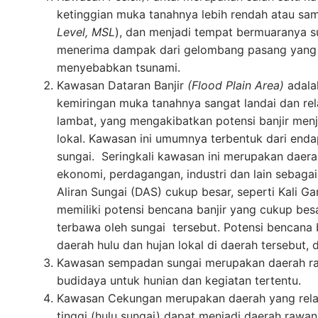
ketinggian muka tanahnya lebih rendah atau sam
Level, MSL
), dan menjadi tempat bermuaranya su
menerima dampak dari gelombang pasang yang ti
menyebabkan tsunami.
Kawasan Dataran Banjir
(Flood Plain Area)
adalah
kemiringan muka tanahnya sangat landai dan rela
lambat, yang mengakibatkan potensi banjir menja
lokal. Kawasan ini umumnya terbentuk dari endap
sungai. Seringkali kawasan ini merupakan daer
ekonomi, perdagangan, industri dan lain sebagai
Aliran Sungai (DAS) cukup besar, seperti Kali Ga
memiliki potensi bencana banjir yang cukup besa
terbawa oleh sungai tersebut. Potensi bencana ba
daerah hulu dan hujan lokal di daerah tersebut, d
Kawasan sempadan sungai merupakan daerah ra
budidaya untuk hunian dan kegiatan tertentu.
Kawasan Cekungan merupakan daerah yang relati
tinggi (hulu sungai) dapat menjadi daerah rawan