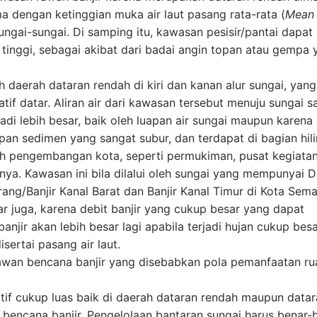
a dengan ketinggian muka air laut pasang rata-rata (
Mean
ngai-sungai. Di samping itu, kawasan pesisir/pantai dapat
nggi, sebagai akibat dari badai angin topan atau gempa 
 daerah dataran rendah di kiri dan kanan alur sungai, yang
tif datar. Aliran air dari kawasan tersebut menuju sungai s
di lebih besar, baik oleh luapan air sungai maupun karena
an sedimen yang sangat subur, dan terdapat di bagian hili
ah pengembangan kota, seperti permukiman, pusat kegiata
nya. Kawasan ini bila dilalui oleh sungai yang mempunyai 
rang/Banjir Kanal Barat dan Banjir Kanal Timur di Kota Sem
r juga, karena debit banjir yang cukup besar yang dapat
njir akan lebih besar lagi apabila terjadi hujan cukup besa
isertai pasang air laut.
wan bencana banjir yang disebabkan pola pemanfaatan ru
f cukup luas baik di daerah dataran rendah maupun datar
 bencana banjir. Pengelolaan bantaran sungai harus benar-