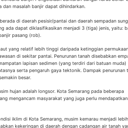
 dan masalah banjir dapat dihindarkan.
 berada di daerah pesisir/pantai dan daerah sempadan sung
ada dapat diklasifikasikan menjadi 3 (tiga) jenis, yaitu: b
banjir pasang (rob).
 laut yang relatif lebih tinggi daripada ketinggian permukaa
awasan di sekitar pantai. Penurunan tanah disebabkan empa
pemampatan lapisan sedimen (yang terdiri dari batuan muda)
atasnya serta pengaruh gaya tektonik. Dampak penurunan 
semakin besar.
musim hujan adalah longsor. Kota Semarang pada beberapa
 yang mengancam masyarakat yang juga perlu mendapatkan
ndisi iklim di Kota Semarang, musim kemarau menjadi lebi
abkan kekeringan di daerah dengan cadangan air tanah ya