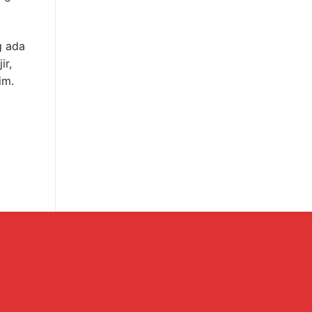
g ada
ir,
im.