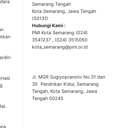
udara
Semarang Tengah
Kota Semarang, Jawa Tengah
(50131)
Hubungi Kami :
an
PMI Kota Semarang (024)
atkan
3541237 , (024) 3515050
kota_semarang@pmi.or.id
rdiri
Jl. MGR Sugiyopranoto No.31 dan
inasi
35 Pendrikan Kidul, Semarang
ng
Tengah, Kota Semarang, Jawa
Tengah 50245
tai.
ana