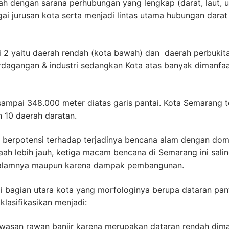
 dengan sarana perhubungan yang lengkap (darat, laut, 
ai jurusan kota serta menjadi lintas utama hubungan darat
i 2 yaitu daerah rendah (kota bawah) dan daerah perbukit
erdagangan & industri sedangkan Kota atas banyak dimanfa
ampai 348.000 meter diatas garis pantai. Kota Semarang te
n 10 daerah daratan.
g berpotensi terhadap terjadinya bencana alam dengan dom
laah lebih jauh, ketiga macam bencana di Semarang ini sali
al alamnya maupun karena dampak pembangunan.
an di bagian utara kota yang morfologinya berupa dataran pan
lasifikasikan menjadi:
awasan rawan banjir karena merupakan dataran rendah dim