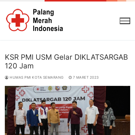
Lompat
ke
konten
KSR PMI USM Gelar DIKLATSARGAB
120 Jam
HUMAS PMI KOTA SEMARANG
7 MARET 2023