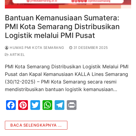
Bantuan Kemanusiaan Sumatera:
PMI Kota Semarang Distribusikan
Logistik melalui PMI Pusat
HUMAS PMI KOTA SEMARANG
31 DESEMBER 2025
ARTIKEL
PMI Kota Semarang Distribusikan Logistik Melalui PMI
Pusat dan Kapal Kemanusiaan KALLA Lines Semarang
(30/12-2025) – PMI Kota Semarang secara resmi
mendistribusikan bantuan logistik kemanusiaan…
F
Pi
T
W
T
Pr
a
nt
w
h
el
in
c
er
itt
at
e
t
BACA SELENGKAPNYA ...
e
e
er
s
gr