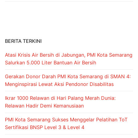
b
st
A
a
o
p
m
o
p
k
BERITA TERKINI
Atasi Krisis Air Bersih di Jabungan, PMI Kota Semarang
Salurkan 5.000 Liter Bantuan Air Bersih
Gerakan Donor Darah PMI Kota Semarang di SMAN 4:
Menginspirasi Lewat Aksi Pendonor Disabilitas
Ikrar 1000 Relawan di Hari Palang Merah Dunia:
Relawan Hadir Demi Kemanusiaan
PMI Kota Semarang Sukses Menggelar Pelatihan ToT
Sertifikasi BNSP Level 3 & Level 4