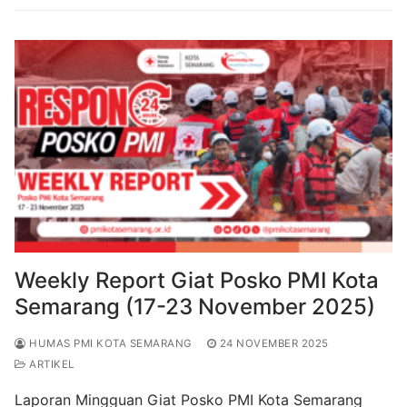
b
st
A
a
o
p
m
o
p
k
Weekly Report Giat Posko PMI Kota
Semarang (17-23 November 2025)
HUMAS PMI KOTA SEMARANG
24 NOVEMBER 2025
ARTIKEL
Laporan Mingguan Giat Posko PMI Kota Semarang