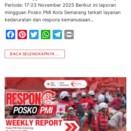
Periode: 17-23 November 2025 Berikut ini laporan
mingguan Posko PMI Kota Semarang terkait layanan
kedaruratan dan respons kemanusiaan…
F
Pi
T
W
T
Pr
a
nt
w
h
el
in
c
er
itt
at
e
t
BACA SELENGKAPNYA ...
e
e
er
s
gr
b
st
A
a
o
p
m
o
p
k