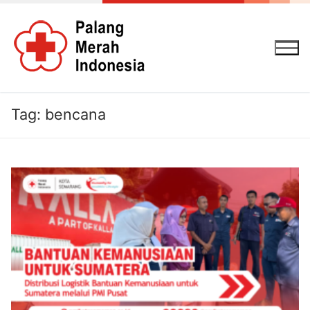
Lompat
ke
konten
Tag:
bencana