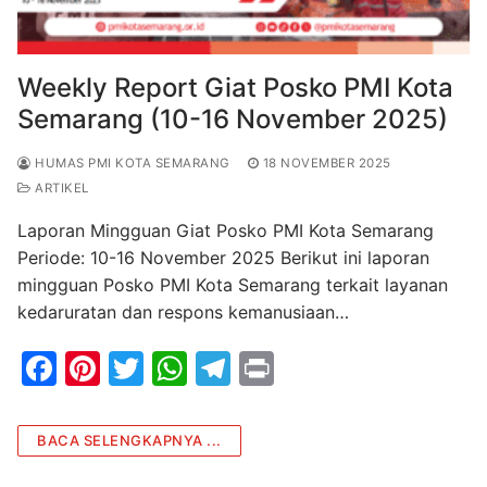
Weekly Report Giat Posko PMI Kota
Semarang (10-16 November 2025)
HUMAS PMI KOTA SEMARANG
18 NOVEMBER 2025
ARTIKEL
Laporan Mingguan Giat Posko PMI Kota Semarang
Periode: 10-16 November 2025 Berikut ini laporan
mingguan Posko PMI Kota Semarang terkait layanan
kedaruratan dan respons kemanusiaan…
F
Pi
T
W
T
Pr
a
nt
w
h
el
in
c
er
itt
at
e
t
BACA SELENGKAPNYA ...
e
e
er
s
gr