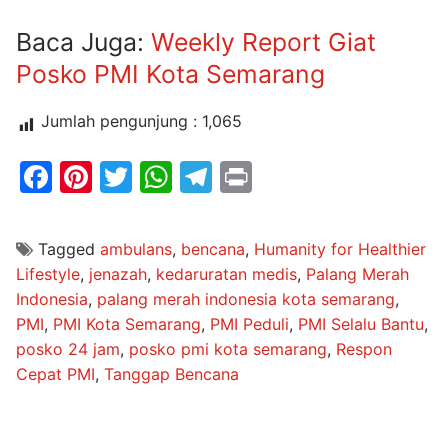
Baca Juga:
Weekly Report Giat
Posko PMI Kota Semarang
Jumlah pengunjung :
1,065
Facebook
Pinterest
Twitter
WhatsApp
Telegram
Print
Tagged
ambulans
,
bencana
,
Humanity for Healthier
Lifestyle
,
jenazah
,
kedaruratan medis
,
Palang Merah
Indonesia
,
palang merah indonesia kota semarang
,
PMI
,
PMI Kota Semarang
,
PMI Peduli
,
PMI Selalu Bantu
,
posko 24 jam
,
posko pmi kota semarang
,
Respon
Cepat PMI
,
Tanggap Bencana