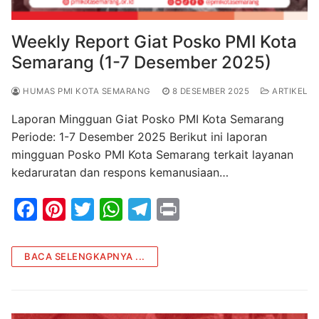
Weekly Report Giat Posko PMI Kota
Semarang (1-7 Desember 2025)
HUMAS PMI KOTA SEMARANG
8 DESEMBER 2025
ARTIKEL
Laporan Mingguan Giat Posko PMI Kota Semarang
Periode: 1-7 Desember 2025 Berikut ini laporan
mingguan Posko PMI Kota Semarang terkait layanan
kedaruratan dan respons kemanusiaan…
F
Pi
T
W
T
Pr
a
nt
w
h
el
in
c
er
itt
at
e
t
BACA SELENGKAPNYA ...
e
e
er
s
gr
b
st
A
a