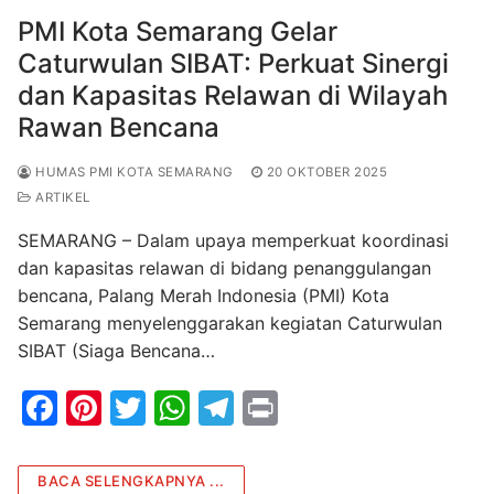
PMI Kota Semarang Gelar
Caturwulan SIBAT: Perkuat Sinergi
dan Kapasitas Relawan di Wilayah
Rawan Bencana
HUMAS PMI KOTA SEMARANG
20 OKTOBER 2025
ARTIKEL
SEMARANG – Dalam upaya memperkuat koordinasi
dan kapasitas relawan di bidang penanggulangan
bencana, Palang Merah Indonesia (PMI) Kota
Semarang menyelenggarakan kegiatan Caturwulan
SIBAT (Siaga Bencana…
F
Pi
T
W
T
Pr
a
nt
w
h
el
in
c
er
itt
at
e
t
BACA SELENGKAPNYA ...