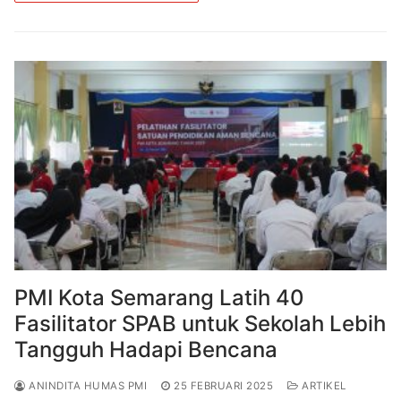
e
e
er
s
gr
b
st
A
a
o
p
m
o
p
k
PMI Kota Semarang Latih 40
Fasilitator SPAB untuk Sekolah Lebih
Tangguh Hadapi Bencana
ANINDITA HUMAS PMI
25 FEBRUARI 2025
ARTIKEL