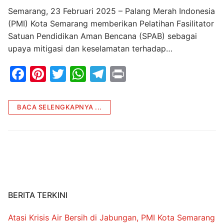
Semarang, 23 Februari 2025 – Palang Merah Indonesia
(PMI) Kota Semarang memberikan Pelatihan Fasilitator
Satuan Pendidikan Aman Bencana (SPAB) sebagai
upaya mitigasi dan keselamatan terhadap…
F
Pi
T
W
T
Pr
a
nt
w
h
el
in
c
er
itt
at
e
t
BACA SELENGKAPNYA ...
e
e
er
s
gr
b
st
A
a
o
p
m
o
p
k
BERITA TERKINI
Atasi Krisis Air Bersih di Jabungan, PMI Kota Semarang