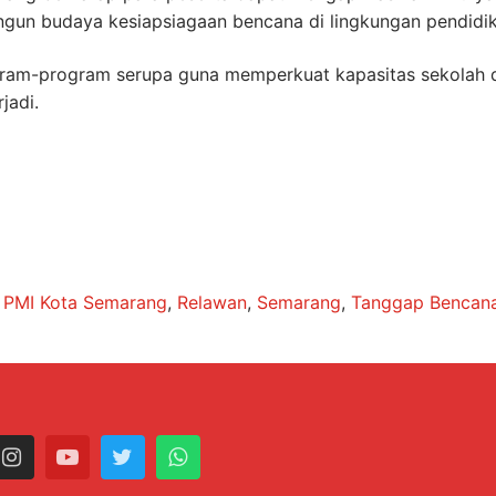
ngun budaya kesiapsiagaan bencana di lingkungan pendidik
ram-program serupa guna memperkuat kapasitas sekolah 
jadi.
,
PMI Kota Semarang
,
Relawan
,
Semarang
,
Tanggap Bencan