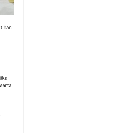
tihan
jika
serta
,