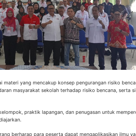
ai materi yang mencakup konsep pengurangan risiko benca
ran masyarakat sekolah terhadap risiko bencana, serta si
usi kelompok, praktik lapangan, dan penugasan untuk mempe
iajarkan.
arang berharap para peserta dapat mengaplikasikan ilmu y