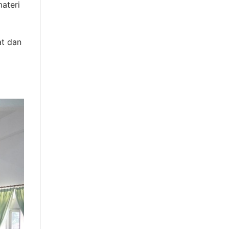
materi
at dan