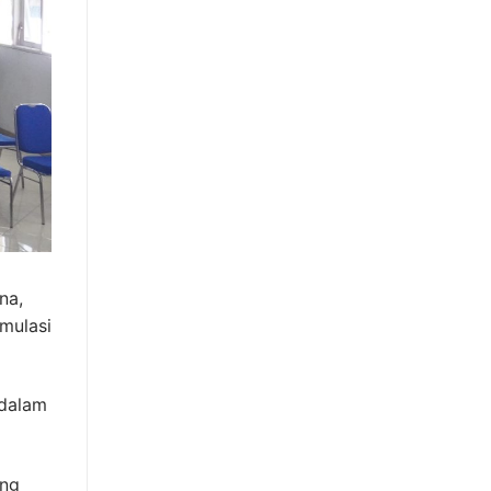
na,
mulasi
rdalam
ang