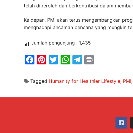
telah diperoleh dan berkontribusi dalam memba
Ke depan, PMI akan terus mengembangkan prog
menghadapi ancaman bencana yang mungkin ter
Jumlah pengunjung :
1,435
Facebook
Pinterest
Twitter
WhatsApp
Telegram
Print
Tagged
Humanity for Healthier Lifestyle
,
PMI